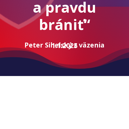
a pravdu
brániť“
Peter Sihelský z väzenia 1.1.2025
21 sep. 2020