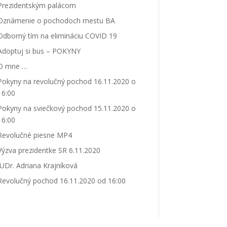
Prezidentským palácom
Oznámenie o pochodoch mestu BA
Odborný tím na elimináciu COVID 19
Adoptuj si bus – POKYNY
O mne …
Pokyny na revolučný pochod 16.11.2020 o
16:00
Pokyny na sviečkový pochod 15.11.2020 o
16:00
Revolučné piesne MP4
Výzva prezidentke SR 6.11.2020
JUDr. Adriana Krajníková
Revolučný pochod 16.11.2020 od 16:00