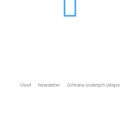

Mobil: +421 907 425 737
Email: revoluciapetersihelsky@gmail.com
Adresa: Dúžava 45, 979 01 Rimavská Sobota
Úvod
Newsletter
Ochrana osobných údajov