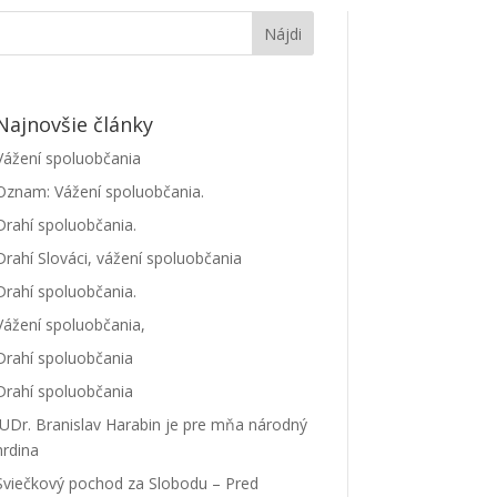
Najnovšie články
Vážení spoluobčania
Oznam: Vážení spoluobčania.
Drahí spoluobčania.
Drahí Slováci, vážení spoluobčania
Drahí spoluobčania.
Vážení spoluobčania,
Drahí spoluobčania
Drahí spoluobčania
JUDr. Branislav Harabin je pre mňa národný
hrdina
Sviečkový pochod za Slobodu – Pred