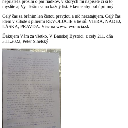
nepriateľa prosím o pár riadkov, v ktorých mi napíšete či si to
myslíte aj Vy. Teším sa na každý list. Hlavne aby bol úprimný.
Celý čas sa bránim len čistou pravdou a nič nezatajujem. Celý čas
idem v súlade s piliermi REVOLÚCIE a tie sú: VIERA, NÁDEJ,
LÁSKA, PRAVDA. Viac na www.revolucia.sk
Ďakujem Vám za všetko. V Banskej Bystrici, z cely 211, dňa
3.11.2022, Peter Sihelský