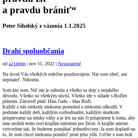
a pravdu brániť“
Peter Sihelský z väzenia 1.1.2025
Drahí spoluobčania
od
a21dmin
|
nov 11, 2022
|
Nezaradené
Na úvod Vás všetkých srdečne pozdravujem. Nie som obeť, ani
nepriateľ. Nikomu.
Som kto som. Nič nie je náhoda a všetko sa deje z nejakého
dôvodu. Všetko so všetkým súvisí. Všetko ide v súlade s Božím
plánom. Zároveň platí: Hlas ľudu – hlas Boží.
Každý z nás niekedy niekomu pomohol a niekomu uškodil. V
podstate každý deň, každým rozhodnutím, každým skutkom
prispievame na misky váhy a je len na nás či prispejeme k tomu, aby
sme urobili tento svet krajším miestom pre život. A krajšie miesto
vytvoríme tak, že budeme pomáhať jednotlivcom. Ja som doplatil na
to, že som chcel niekomu pomôcť proti jeho vôli. Určite v tom boli