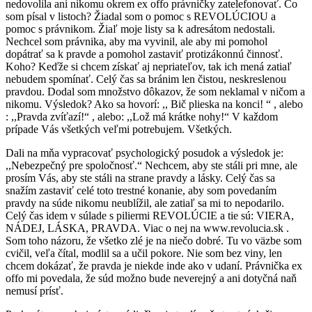
nedovolila ani nikomu okrem ex offo právničky zatelefonovať. Čo
som písal v listoch? Žiadal som o pomoc s REVOLÚCIOU a
pomoc s právnikom. Žiaľ moje listy sa k adresátom nedostali.
Nechcel som právnika, aby ma vyvinil, ale aby mi pomohol
dopátrať sa k pravde a pomohol zastaviť protizákonnú činnosť.
Koho? Keďže si chcem získať aj nepriateľov, tak ich mená zatiaľ
nebudem spomínať. Celý čas sa bránim len čistou, neskreslenou
pravdou. Dodal som množstvo dôkazov, že som neklamal v ničom a
nikomu. Výsledok? Ako sa hovorí: ,, Bič plieska na konci! “ , alebo
: ,,Pravda zvíťazí!“ , alebo: ,,Lož má krátke nohy!“ V každom
prípade Vás všetkých veľmi potrebujem. Všetkých.
Dali na mňa vypracovať psychologický posudok a výsledok je:
,,Nebezpečný pre spoločnosť.“ Nechcem, aby ste stáli pri mne, ale
prosím Vás, aby ste stáli na strane pravdy a lásky. Celý čas sa
snažím zastaviť celé toto trestné konanie, aby som povedaním
pravdy na súde nikomu neublížil, ale zatiaľ sa mi to nepodarilo.
Celý čas idem v súlade s piliermi REVOLÚCIE a tie sú: VIERA,
NÁDEJ, LÁSKA, PRAVDA. Viac o nej na www.revolucia.sk .
Som toho názoru, že všetko zlé je na niečo dobré. Tu vo väzbe som
cvičil, veľa čítal, modlil sa a učil pokore. Nie som bez viny, len
chcem dokázať, že pravda je niekde inde ako v udaní. Právnička ex
offo mi povedala, že súd možno bude neverejný a ani dotyčná naň
nemusí prísť.