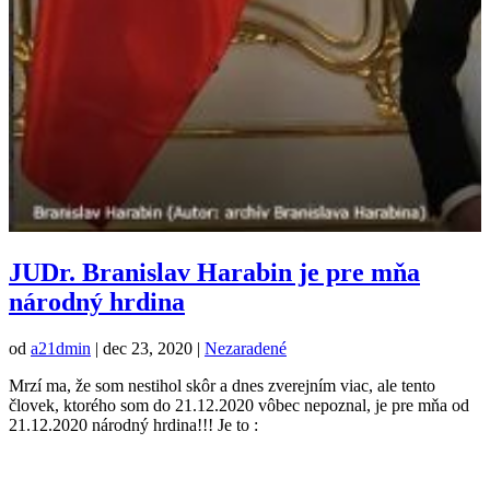
JUDr. Branislav Harabin je pre mňa
národný hrdina
od
a21dmin
|
dec 23, 2020
|
Nezaradené
Mrzí ma, že som nestihol skôr a dnes zverejním viac, ale tento
človek, ktorého som do 21.12.2020 vôbec nepoznal, je pre mňa od
21.12.2020 národný hrdina!!! Je to :