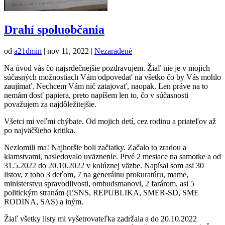
Drahí spoluobčania
od
a21dmin
|
nov 11, 2022
|
Nezaradené
Na úvod vás čo najsrdečnejšie pozdravujem. Žiaľ nie je v mojich
súčasných možnostiach Vám odpovedať na všetko čo by Vás mohlo
zaujímať. Nechcem Vám nič zatajovať, naopak. Len práve na to
nemám dosť papiera, preto napíšem len to, čo v súčasnosti
považujem za najdôležitejšie.
Všetci mi veľmi chýbate. Od mojich detí, cez rodinu a priateľov až
po najväčšieho kritika.
Nezlomili ma! Najhoršie boli začiatky. Začalo to zradou a
klamstvami, nasledovalo uväznenie. Prvé 2 mesiace na samotke a od
31.5.2022 do 20.10.2022 v kolúznej väzbe. Napísal som asi 30
listov, z toho 3 deťom, 7 na generálnu prokuratúru, mame,
ministerstvu spravodlivosti, ombudsmanovi, 2 farárom, asi 5
politickým stranám (ĽSNS, REPUBLIKA, SMER-SD, SME
RODINA, SAS) a iným.
Žiaľ všetky listy mi vyšetrovateľka zadržala a do 20.10.2022