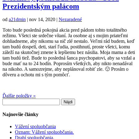
Prezidentským palácom
od
a21dmin
|
nov 14, 2020
|
Nezaradené
Toto bude posledná pokojná akcia pred pádom tohto totalitného
režimu. Všetci ste srdečne vítaní. Ja osobne aj s mojim priateľmi
dohliadneme, aby nikomu sa nič zlé nestalo. Veľmi rád budem, keď
tam budú dospelí, deti, starí ľudia, postihnutí, proste všetci, komu
záleží na skutočnej zmene k lepšiemu bez násilia. Moja mama a deti
tam budú tiež. Bude to posledná šanca psychopatovi, aby sa vzdal a
bude mať na to 24 hodín. Poprosím všetkých, aby nikto nenadával
na nikoho. A samozrejme, aby neplánoval robiť zle. 🙂 Prosím o
dôveru a ochotu mi s tým pomôcť.
Ďalšie položky »
Hľadať:
Najnovšie články
Vážení spoluobčania
Oznam: Vážení spoluobčania.
Drahí spoluobčania.