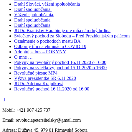
Drahí Slováci, vážení spoluobčania
Drahí spoluobčania.
Vážení spoluobčania,
Drahí spoluobčania
Drahí spoluobčania
JUDr. Branislav Harabin je pre mňa národný hrdina
Sviečkový pochod za Slobodu – Pred Prezidentským palácom
Oznámenie o pochodoch mestu BA
Odborný tím na elimináciu COVID 19
Adoptuj si bus – POKYNY
O mne …
Pokyny na revolučný pochod 16.11.2020 o 16:00
Pokyny na sviečkový pochod 15.11.2020 o 16:00
Revolučné piesne MP4
Výzva prezidentke SR 6.11.2020
JUDr. Adriana Krajníková
Revolučný pochod 16.11.2020 od 16:00

Mobil: +421 907 425 737
Email: revoluciapetersihelsky@gmail.com
Adresa: Dúžava 45, 979 01 Rimavská Sobota