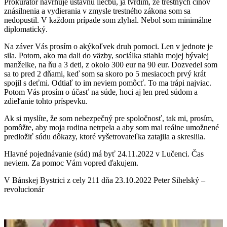
Prokurátor navrhuje ústavnú liečbu, ja tvrdím, že trestných činov
znásilnenia a vydierania v zmysle trestného zákona som sa
nedopustil. V každom prípade som zlyhal. Nebol som minimálne
diplomatický.
Na záver Vás prosím o akýkoľvek druh pomoci. Len v jednote je
sila. Potom, ako ma dali do väzby, sociálka stiahla mojej bývalej
manželke, na ňu a 3 deti, z okolo 300 eur na 90 eur. Dozvedel som
sa to pred 2 dňami, keď som sa skoro po 5 mesiacoch prvý krát
spojil s deťmi. Odtiaľ to im neviem pomôcť. To ma trápi najviac.
Potom Vás prosím o účasť na súde, hoci aj len pred súdom a
zdieľanie tohto príspevku.
Ak si myslíte, že som nebezpečný pre spoločnosť, tak mi, prosím,
pomôžte, aby moja rodina netrpela a aby som mal reálne umožnené
predložiť súdu dôkazy, ktoré vyšetrovateľka zatajila a skreslila.
Hlavné pojednávanie (súd) má byť 24.11.2022 v Lučenci. Čas
neviem. Za pomoc Vám vopred ďakujem.
V Bánskej Bystrici z cely 211 dňa 23.10.2022 Peter Sihelský –
revolucionár