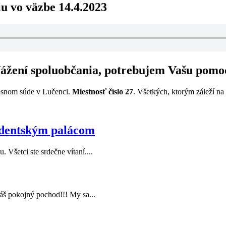
u vo väzbe 14.4.2023
ážení spoluobčania, potrebujem Vašu pomo
esnom súde v Lučenci.
Miestnosť číslo 27
. Všetkých, ktorým záleží na
identským palácom
 Všetci ste srdečne vítaní....
áš pokojný pochod!!! My sa...