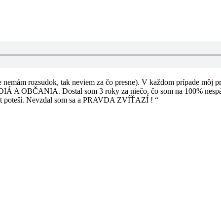
 nemám rozsudok, tak neviem za čo presne). V každom prípade môj pro
A. Dostal som 3 roky za niečo, čo som na 100% nespáchal a op
st poteší. Nevzdal som sa a PRAVDA ZVÍŤAZÍ ! “