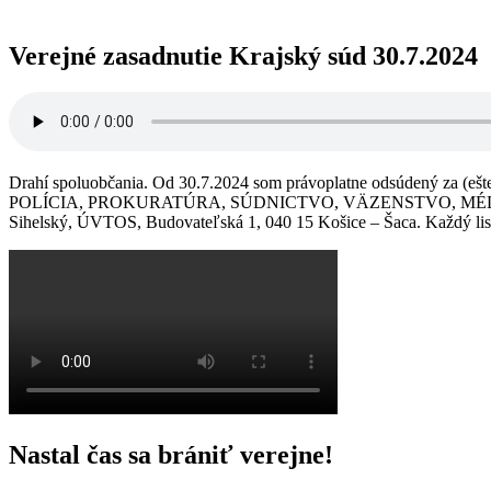
Verejné zasadnutie Krajský súd 30.7.2024
Drahí spoluobčania. Od 30.7.2024 som právoplatne odsúdený za (ešte
POLÍCIA, PROKURATÚRA, SÚDNICTVO, VÄZENSTVO, MÉDIÁ A OBČANI
Sihelský, ÚVTOS, Budovateľská 1, 040 15 Košice – Šaca. Každý li
Nastal čas sa brániť verejne!